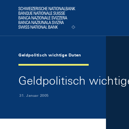
Skip Links Navigation
Header
Logo
Geldpolitisch wichtige Daten
Geldpolitisch wichti
31. Januar 2005