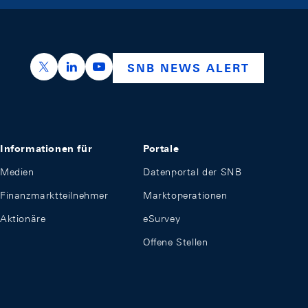
https://x.com/snb_bns
https://ch.linkedin.com/company/swiss-nation
https://www.youtube.com/@swissnation
SNB NEWS ALERT
Informationen für
Portale
Medien
Datenportal der SNB
Finanzmarktteilnehmer
Marktoperationen
Aktionäre
eSurvey
Offene Stellen