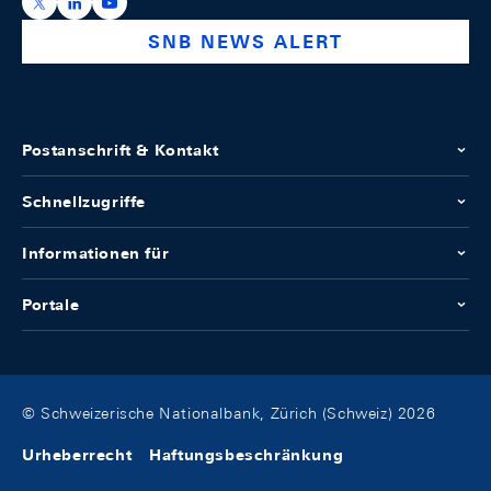
https://x.com/snb_bns
https://ch.linkedin.com/company/swiss-national-ba
https://www.youtube.com/@swissnationalbank
SNB NEWS ALERT
Postanschrift & Kontakt
Schnellzugriffe
Informationen für
Portale
© Schweizerische Nationalbank, Zürich (Schweiz) 2026
Urheberrecht
Haftungsbeschränkung