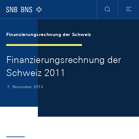
Skip Links Navigation
Header
Meta Navigation
Logo
Suche
Menu
Finanzierungsrechnung der Schweiz
Finanzierungsrechnung der
Schweiz 2011
7. November 2013