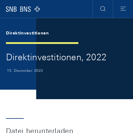
Skip Links Navigation
Header
Meta Navigation
Logo
Suche
Menu
Direktinvestitionen
Direktinvestitionen, 2022
15. Dezember 2023
Datei herunterladen