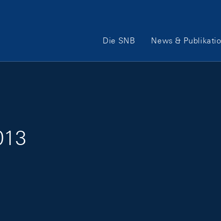
Hauptnavigation
Die SNB
News & Publikati
013