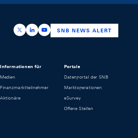
https://x.com/snb_bns
https://ch.linkedin.com/company/swiss-nation
https://www.youtube.com/@swissnation
SNB NEWS ALERT
Informationen für
Portale
Medien
Datenportal der SNB
Finanzmarktteilnehmer
Marktoperationen
Aktionäre
eSurvey
Offene Stellen