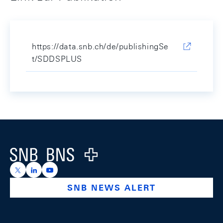
https://data.snb.ch/de/publishingSe
t/SDDSPLUS
Footer
Logo
https://x.com/snb_bns
https://ch.linkedin.com/company/swiss-national-ba
https://www.youtube.com/@swissnationalbank
SNB NEWS ALERT