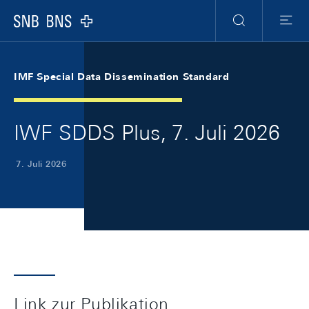
Skip Links Navigation
Header
Meta Navigation
Logo
Suche
Menu
IMF Special Data Dissemination Standard
IWF SDDS Plus, 7. Juli 2026
7. Juli 2026
Link zur Publikation