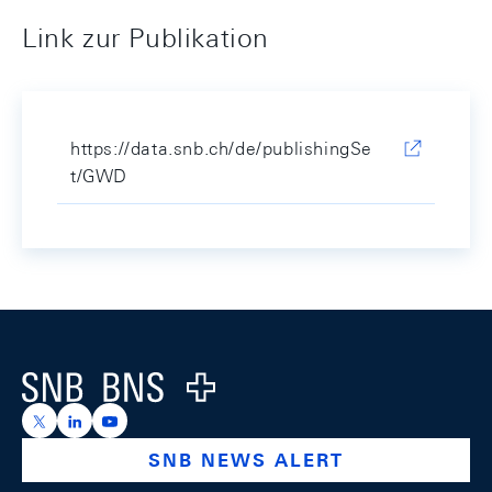
Link zur Publikation
https://data.snb.ch/de/publishingSe
t/GWD
Footer
Logo
https://x.com/snb_bns
https://ch.linkedin.com/company/swiss-national-ba
https://www.youtube.com/@swissnationalbank
SNB NEWS ALERT