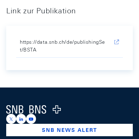
Link zur Publikation
https://data.snb.ch/de/publishingSe
t/BSTA
Footer
Logo
https://x.com/snb_bns
https://ch.linkedin.com/company/swiss-national-ba
https://www.youtube.com/@swissnationalbank
SNB NEWS ALERT