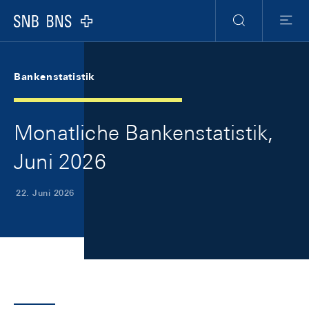
Skip Links Navigation
Header
Meta Navigation
Logo
Suche
Menu
Bankenstatistik
Monatliche Bankenstatistik,
Juni 2026
22. Juni 2026