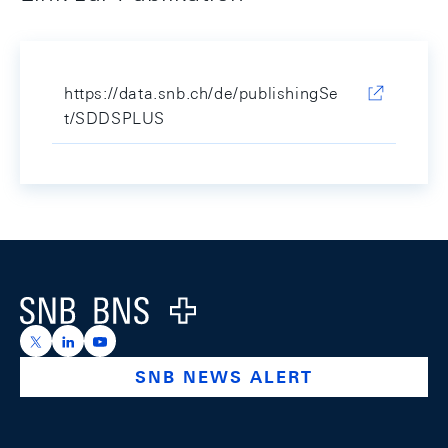
https://data.snb.ch/de/publishingSe
t/SDDSPLUS
Footer
Logo
https://x.com/snb_bns
https://ch.linkedin.com/company/swiss-national-ba
https://www.youtube.com/@swissnationalbank
SNB NEWS ALERT