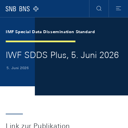
Skip Links Navigation
Header
Meta Navigation
Logo
Suche
Menu
IMF Special Data Dissemination Standard
IWF SDDS Plus, 5. Juni 2026
5. Juni 2026
Link zur Publikation