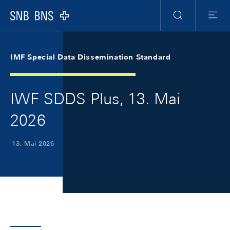
Skip Links Navigation
Header
Meta Navigation
Logo
Suche
Menu
IMF Special Data Dissemination Standard
IWF SDDS Plus, 13. Mai
2026
13. Mai 2026