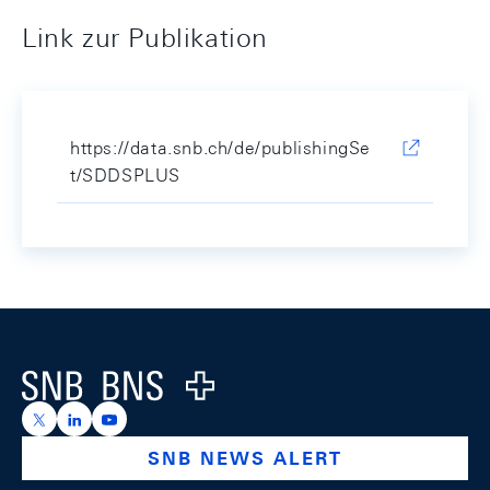
Link zur Publikation
https://data.snb.ch/de/publishingSe
t/SDDSPLUS
Footer
Logo
https://x.com/snb_bns
https://ch.linkedin.com/company/swiss-national-ba
https://www.youtube.com/@swissnationalbank
SNB NEWS ALERT