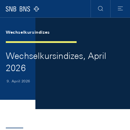
Skip Links Navigation
Header
Meta Navigation
Logo
Suche
Menu
Wechselkursindizes
Wechselkursindizes, April
2026
9. April 2026