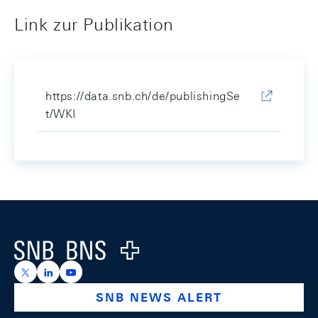
Link zur Publikation
https://data.snb.ch/de/publishingSe
t/WKI
Footer
Logo
https://x.com/snb_bns
https://ch.linkedin.com/company/swiss-national-ba
https://www.youtube.com/@swissnationalbank
SNB NEWS ALERT