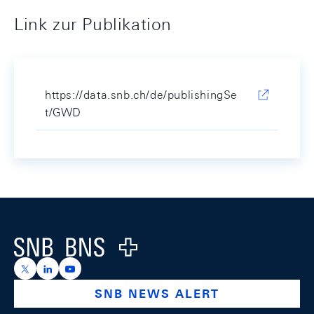
Link zur Publikation
https://data.snb.ch/de/publishingSe
t/GWD
Footer
Logo
https://x.com/snb_bns
https://ch.linkedin.com/company/swiss-national-ba
https://www.youtube.com/@swissnationalbank
SNB NEWS ALERT