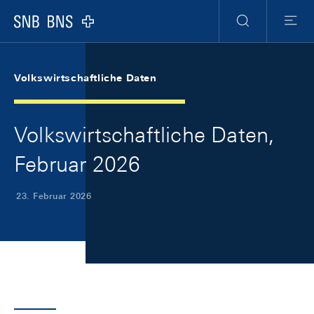
Skip Links Navigation
Header
Meta Navigation
Logo
Suche
Menu
Volkswirtschaftliche Daten
Volkswirtschaftliche Daten,
Februar 2026
23. Februar 2026