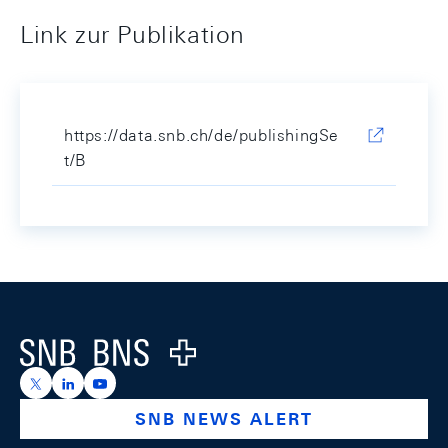
Link zur Publikation
https://data.snb.ch/de/publishingSe
t/B
Footer
Logo
https://x.com/snb_bns
https://ch.linkedin.com/company/swiss-national-ba
https://www.youtube.com/@swissnationalbank
SNB NEWS ALERT