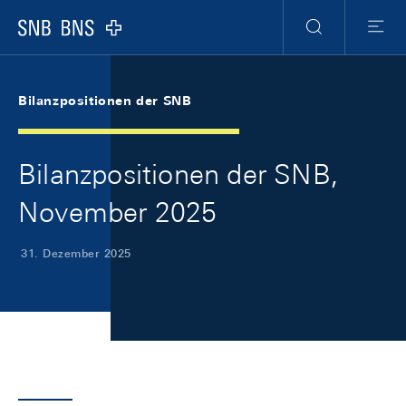
Skip Links Navigation
Header
Meta Navigation
Logo
Suche
Menu
Bilanzpositionen der SNB
Bilanzpositionen der SNB,
November 2025
31. Dezember 2025