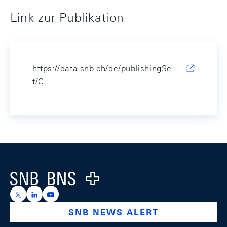
Link zur Publikation
https://data.snb.ch/de/publishingSe
t/C
Footer
Logo
https://x.com/snb_bns
https://ch.linkedin.com/company/swiss-national-ba
https://www.youtube.com/@swissnationalbank
SNB NEWS ALERT