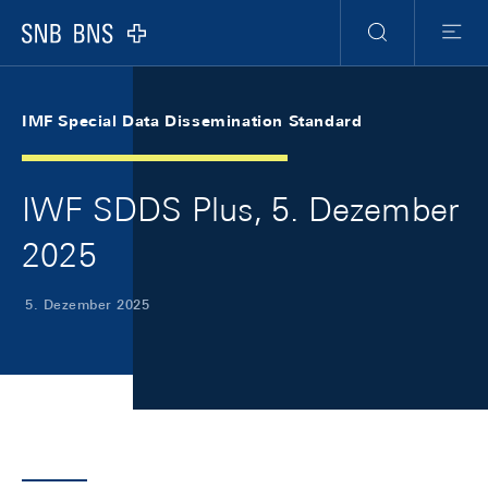
Skip Links Navigation
Header
Meta Navigation
Logo
Suche
Menu
IMF Special Data Dissemination Standard
IWF SDDS Plus, 5. Dezember
2025
5. Dezember 2025