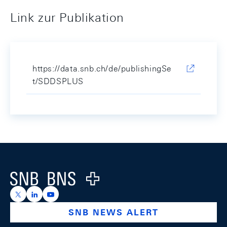
Link zur Publikation
https://data.snb.ch/de/publishingSe
t/SDDSPLUS
Footer
Logo
https://x.com/snb_bns
https://ch.linkedin.com/company/swiss-national-ba
https://www.youtube.com/@swissnationalbank
SNB NEWS ALERT