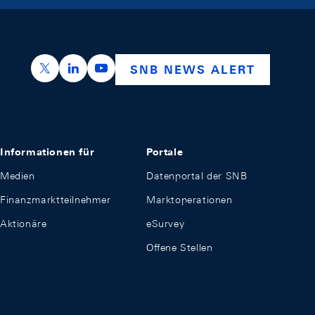
https://x.com/snb_bns
https://ch.linkedin.com/company/swiss-nation
https://www.youtube.com/@swissnation
SNB NEWS ALERT
Informationen für
Portale
Medien
Datenportal der SNB
Finanzmarktteilnehmer
Marktoperationen
Aktionäre
eSurvey
Offene Stellen