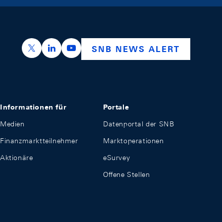
https://x.com/snb_bns
https://ch.linkedin.com/company/swiss-nation
https://www.youtube.com/@swissnation
SNB NEWS ALERT
Informationen für
Portale
Medien
Datenportal der SNB
Finanzmarktteilnehmer
Marktoperationen
Aktionäre
eSurvey
Offene Stellen