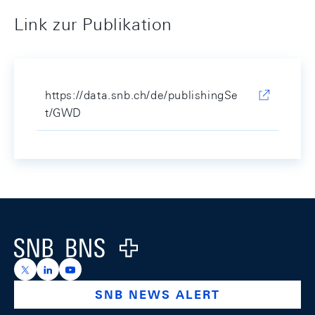
Link zur Publikation
https://data.snb.ch/de/publishingSe
t/GWD
Footer
Logo
https://x.com/snb_bns
https://ch.linkedin.com/company/swiss-national-ba
https://www.youtube.com/@swissnationalbank
SNB NEWS ALERT