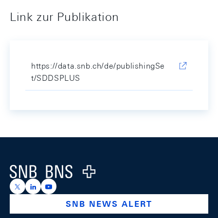
Link zur Publikation
https://data.snb.ch/de/publishingSe
t/SDDSPLUS
Footer
Logo
https://x.com/snb_bns
https://ch.linkedin.com/company/swiss-national-ba
https://www.youtube.com/@swissnationalbank
SNB NEWS ALERT