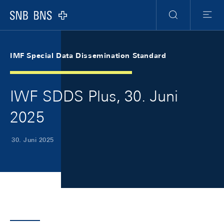
Skip Links Navigation
Header
Meta Navigation
Logo
Suche
Menu
IMF Special Data Dissemination Standard
IWF SDDS Plus, 30. Juni
2025
30. Juni 2025