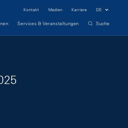
Meta Navigation
Kontakt
Medien
Karriere
DE
onen
Services & Veranstaltungen
Suche
025