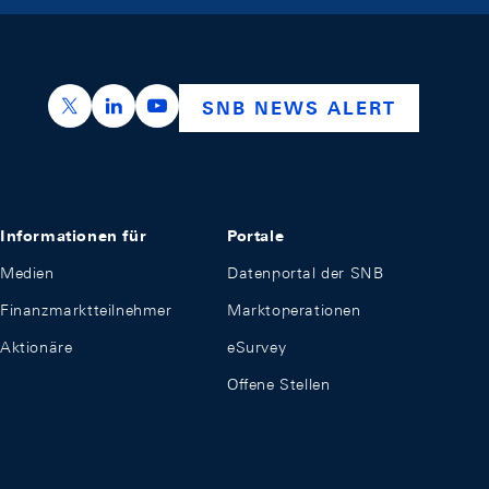
https://x.com/snb_bns
https://ch.linkedin.com/company/swiss-nation
https://www.youtube.com/@swissnation
SNB NEWS ALERT
Informationen für
Portale
Medien
Datenportal der SNB
Finanzmarktteilnehmer
Marktoperationen
Aktionäre
eSurvey
Offene Stellen