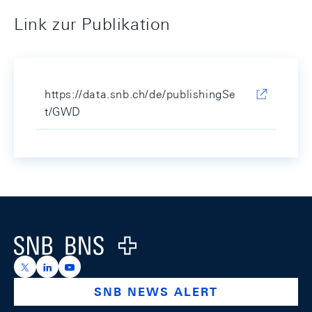
Link zur Publikation
https://data.snb.ch/de/publishingSe
t/GWD
Footer
Logo
https://x.com/snb_bns
https://ch.linkedin.com/company/swiss-national-ba
https://www.youtube.com/@swissnationalbank
SNB NEWS ALERT