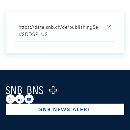
https://data.snb.ch/de/publishingSe
t/SDDSPLUS
Footer
Logo
https://x.com/snb_bns
https://ch.linkedin.com/company/swiss-national-ba
https://www.youtube.com/@swissnationalbank
SNB NEWS ALERT