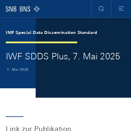
Skip Links Navigation
Header
Meta Navigation
Logo
Suche
Menu
IMF Special Data Dissemination Standard
IWF SDDS Plus, 7. Mai 2025
7. Mai 2025
Link zur Publikation