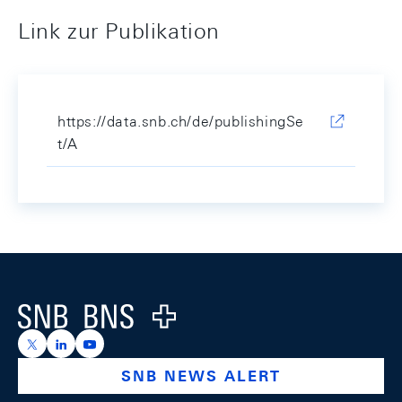
Link zur Publikation
https://data.snb.ch/de/publishingSe
t/A
Footer
Logo
https://x.com/snb_bns
https://ch.linkedin.com/company/swiss-national-ba
https://www.youtube.com/@swissnationalbank
SNB NEWS ALERT