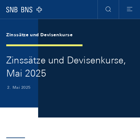
Skip Links Navigation
Header
Meta Navigation
Logo
Suche
Menu
Zinssätze und Devisenkurse
Zinssätze und Devisenkurse,
Mai 2025
2. Mai 2025