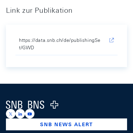
Link zur Publikation
https://data.snb.ch/de/publishingSe
t/GWD
Footer
Logo
https://x.com/snb_bns
https://ch.linkedin.com/company/swiss-national-ba
https://www.youtube.com/@swissnationalbank
SNB NEWS ALERT