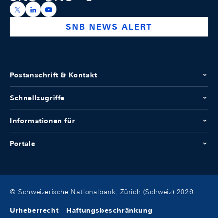
https://x.com/snb_bns
https://ch.linkedin.com/company/swiss-national-ba
https://www.youtube.com/@swissnationalbank
SNB NEWS ALERT
Postanschrift & Kontakt
Schnellzugriffe
Informationen für
Portale
© Schweizerische Nationalbank, Zürich (Schweiz) 2026
Urheberrecht
Haftungsbeschränkung