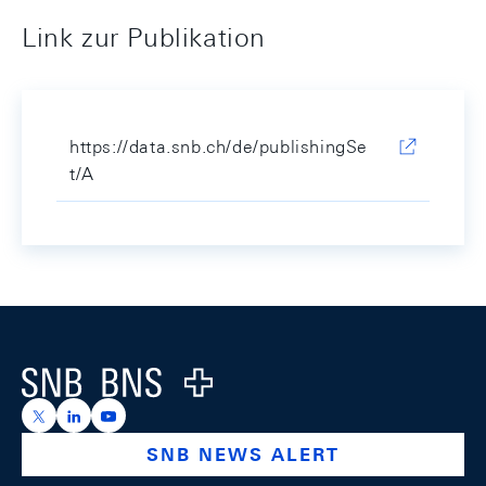
Link zur Publikation
https://data.snb.ch/de/publishingSe
t/A
Footer
Logo
https://x.com/snb_bns
https://ch.linkedin.com/company/swiss-national-ba
https://www.youtube.com/@swissnationalbank
SNB NEWS ALERT