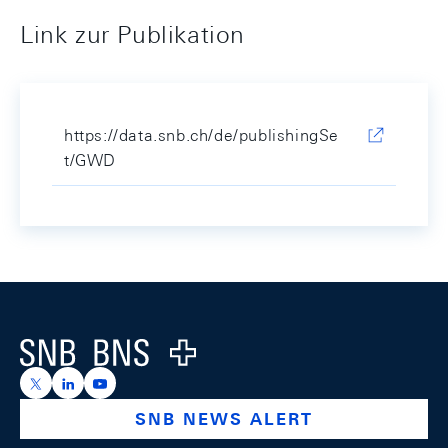
Link zur Publikation
https://data.snb.ch/de/publishingSe
t/GWD
Footer
Logo
https://x.com/snb_bns
https://ch.linkedin.com/company/swiss-national-ba
https://www.youtube.com/@swissnationalbank
SNB NEWS ALERT