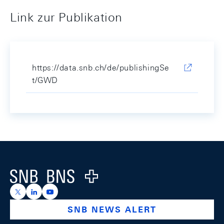
Link zur Publikation
https://data.snb.ch/de/publishingSe
t/GWD
Footer
Logo
https://x.com/snb_bns
https://ch.linkedin.com/company/swiss-national-ba
https://www.youtube.com/@swissnationalbank
SNB NEWS ALERT