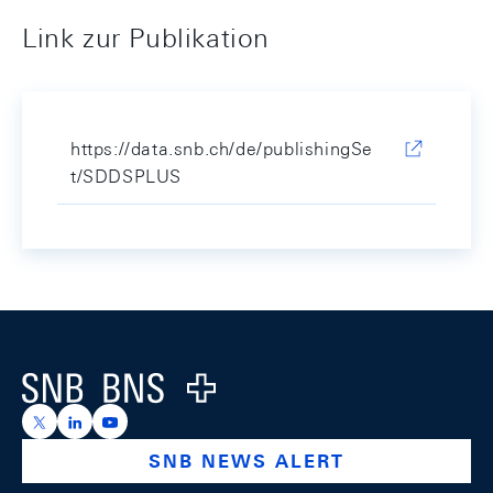
Link zur Publikation
https://data.snb.ch/de/publishingSe
t/SDDSPLUS
Footer
Logo
https://x.com/snb_bns
https://ch.linkedin.com/company/swiss-national-ba
https://www.youtube.com/@swissnationalbank
SNB NEWS ALERT