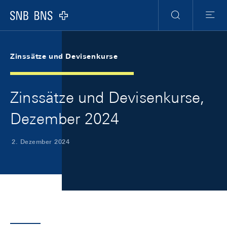
Skip Links Navigation
Header
Meta Navigation
Logo
Suche
Menu
Zinssätze und Devisenkurse
Zinssätze und Devisenkurse,
Dezember 2024
2. Dezember 2024