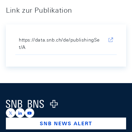
Link zur Publikation
https://data.snb.ch/de/publishingSe
t/A
Footer
Logo
https://x.com/snb_bns
https://ch.linkedin.com/company/swiss-national-ba
https://www.youtube.com/@swissnationalbank
SNB NEWS ALERT