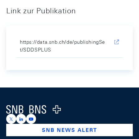
Link zur Publikation
https://data.snb.ch/de/publishingSe
t/SDDSPLUS
Footer
Logo
https://x.com/snb_bns
https://ch.linkedin.com/company/swiss-national-ba
https://www.youtube.com/@swissnationalbank
SNB NEWS ALERT