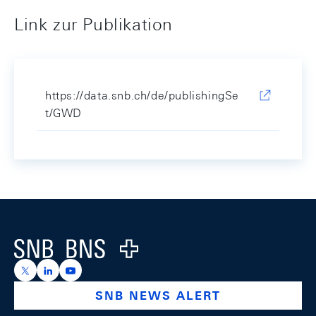
Link zur Publikation
https://data.snb.ch/de/publishingSe
t/GWD
Footer
Logo
https://x.com/snb_bns
https://ch.linkedin.com/company/swiss-national-ba
https://www.youtube.com/@swissnationalbank
SNB NEWS ALERT