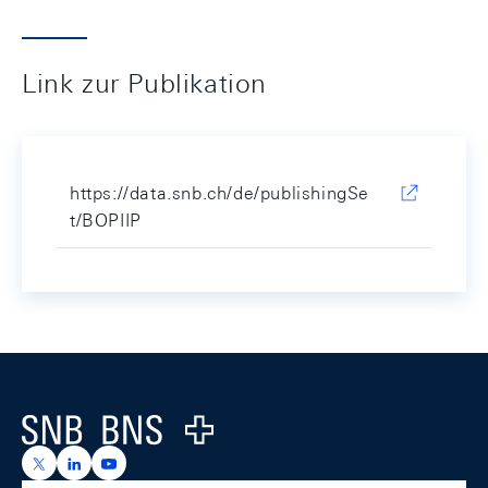
Link zur Publikation
https://data.snb.ch/de/publishingSe
t/BOPIIP
Footer
Logo
https://x.com/snb_bns
https://ch.linkedin.com/company/swiss-national-ba
https://www.youtube.com/@swissnationalbank