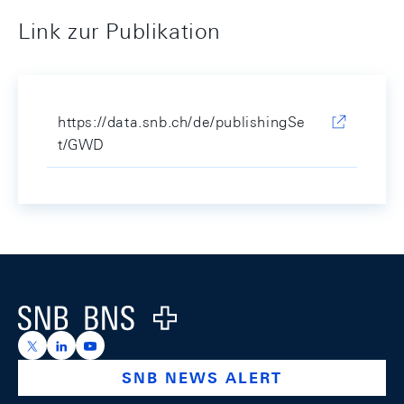
Link zur Publikation
https://data.snb.ch/de/publishingSe
t/GWD
Footer
Logo
https://x.com/snb_bns
https://ch.linkedin.com/company/swiss-national-ba
https://www.youtube.com/@swissnationalbank
SNB NEWS ALERT