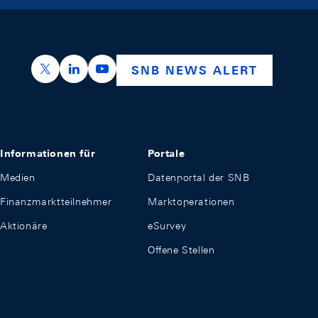
https://x.com/snb_bns
https://ch.linkedin.com/company/swiss-nation
https://www.youtube.com/@swissnation
SNB NEWS ALERT
Informationen für
Portale
Medien
Datenportal der SNB
Finanzmarktteilnehmer
Marktoperationen
Aktionäre
eSurvey
Offene Stellen