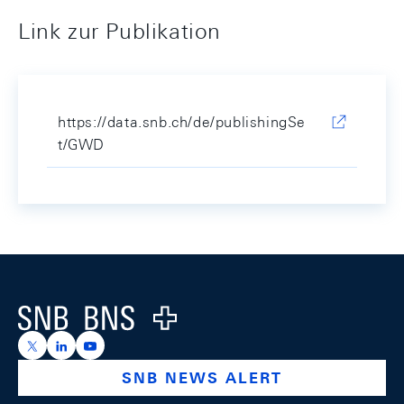
Link zur Publikation
https://data.snb.ch/de/publishingSe
t/GWD
Footer
Logo
https://x.com/snb_bns
https://ch.linkedin.com/company/swiss-national-ba
https://www.youtube.com/@swissnationalbank
SNB NEWS ALERT