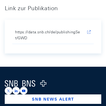
Link zur Publikation
https://data.snb.ch/de/publishingSe
t/GWD
Footer
Logo
https://x.com/snb_bns
https://ch.linkedin.com/company/swiss-national-ba
https://www.youtube.com/@swissnationalbank
SNB NEWS ALERT