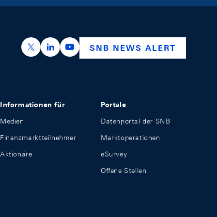
https://x.com/snb_bns
https://ch.linkedin.com/company/swiss-nation
https://www.youtube.com/@swissnation
SNB NEWS ALERT
Informationen für
Portale
Medien
Datenportal der SNB
Finanzmarktteilnehmer
Marktoperationen
Aktionäre
eSurvey
Offene Stellen