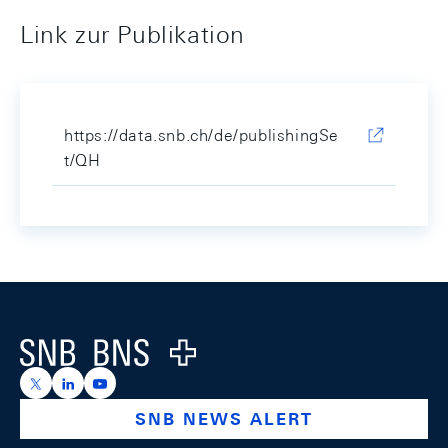
Link zur Publikation
https://data.snb.ch/de/publishingSe
t/QH
Footer
Logo
https://x.com/snb_bns
https://ch.linkedin.com/company/swiss-national-ba
https://www.youtube.com/@swissnationalbank
SNB NEWS ALERT