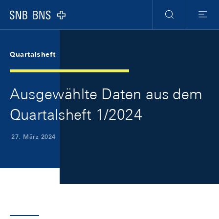
Skip Links Navigation
Header
Meta Navigation
Logo
Suche
Menu
Quartalsheft
Ausgewählte Daten aus dem
Quartalsheft 1/2024
27. März 2024