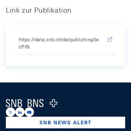
Link zur Publikation
https://data.snb.ch/de/publishingSe
t/FIN
Footer
Logo
https://x.com/snb_bns
https://ch.linkedin.com/company/swiss-national-ba
https://www.youtube.com/@swissnationalbank
SNB NEWS ALERT