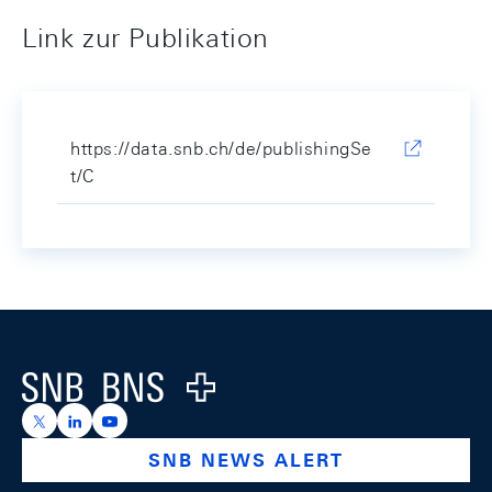
Link zur Publikation
https://data.snb.ch/de/publishingSe
t/C
Footer
Logo
https://x.com/snb_bns
https://ch.linkedin.com/company/swiss-national-ba
https://www.youtube.com/@swissnationalbank
SNB NEWS ALERT