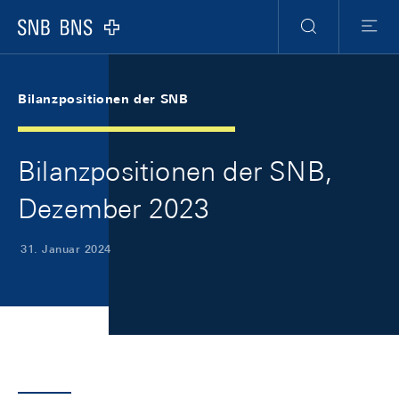
Skip Links Navigation
Header
Meta Navigation
Logo
Suche
Menu
Bilanzpositionen der SNB
Bilanzpositionen der SNB,
Dezember 2023
31. Januar 2024