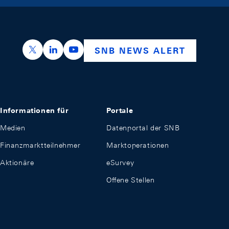
https://x.com/snb_bns
https://ch.linkedin.com/company/swiss-nation
https://www.youtube.com/@swissnation
SNB NEWS ALERT
Informationen für
Portale
Medien
Datenportal der SNB
Finanzmarktteilnehmer
Marktoperationen
Aktionäre
eSurvey
Offene Stellen