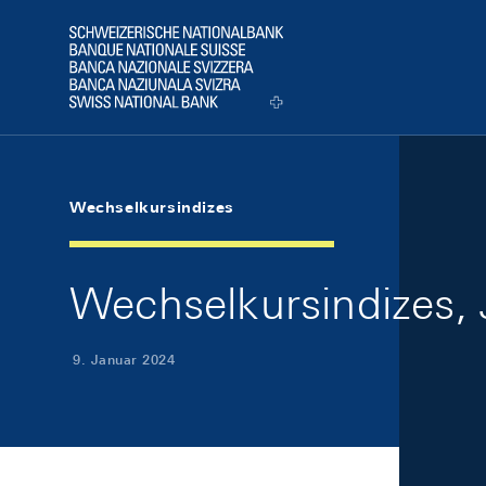
Skip Links Navigation
Header
Logo
Wechselkursindizes
Wechselkursindizes,
9. Januar 2024