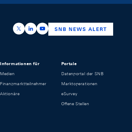
https://x.com/snb_bns
https://ch.linkedin.com/company/swiss-nation
https://www.youtube.com/@swissnation
SNB NEWS ALERT
Informationen für
Portale
Medien
Datenportal der SNB
Finanzmarktteilnehmer
Marktoperationen
Aktionäre
eSurvey
Offene Stellen