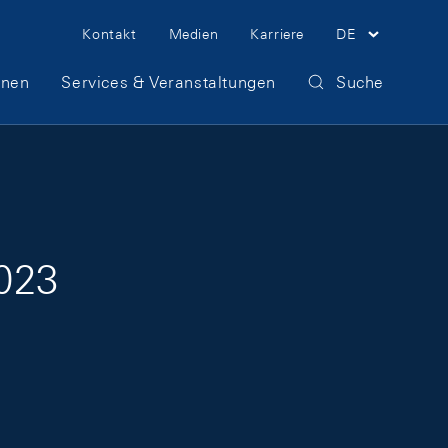
Meta Navigation
Kontakt
Medien
Karriere
DE
onen
Services & Veranstaltungen
Suche
023