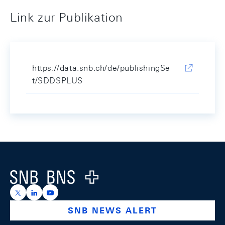
Link zur Publikation
https://data.snb.ch/de/publishingSe
t/SDDSPLUS
Footer
Logo
https://x.com/snb_bns
https://ch.linkedin.com/company/swiss-national-ba
https://www.youtube.com/@swissnationalbank
SNB NEWS ALERT