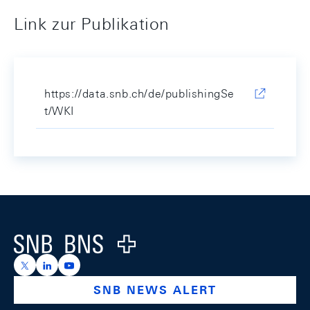
Link zur Publikation
https://data.snb.ch/de/publishingSe
t/WKI
Footer
Logo
https://x.com/snb_bns
https://ch.linkedin.com/company/swiss-national-ba
https://www.youtube.com/@swissnationalbank
SNB NEWS ALERT