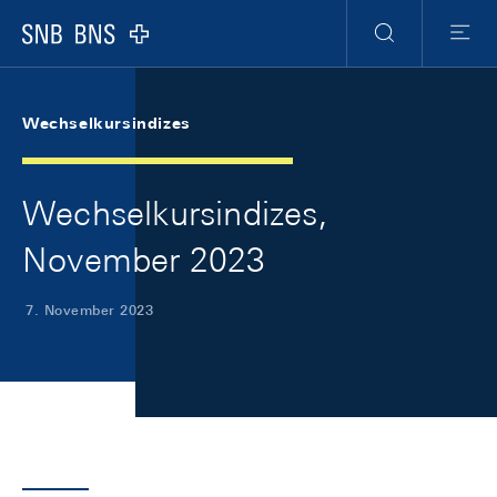
Skip Links Navigation
Header
Meta Navigation
Logo
Suche
Menu
Wechselkursindizes
Wechselkursindizes,
November 2023
7. November 2023