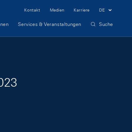
Meta Navigation
Kontakt
Medien
Karriere
DE
onen
Services & Veranstaltungen
Suche
023