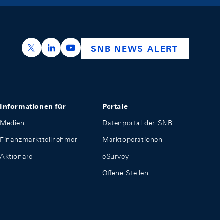
https://x.com/snb_bns
https://ch.linkedin.com/company/swiss-nation
https://www.youtube.com/@swissnation
SNB NEWS ALERT
Informationen für
Portale
Medien
Datenportal der SNB
Finanzmarktteilnehmer
Marktoperationen
Aktionäre
eSurvey
Offene Stellen