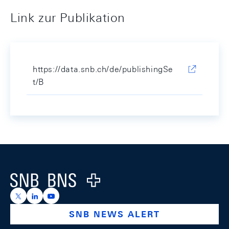
Link zur Publikation
https://data.snb.ch/de/publishingSe
t/B
Footer
Logo
https://x.com/snb_bns
https://ch.linkedin.com/company/swiss-national-ba
https://www.youtube.com/@swissnationalbank
SNB NEWS ALERT