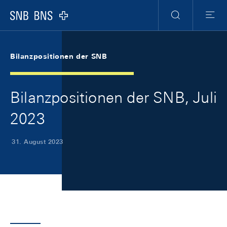
Skip Links Navigation
Header
Meta Navigation
Logo
Suche
Menu
Bilanzpositionen der SNB
Bilanzpositionen der SNB, Juli
2023
31. August 2023