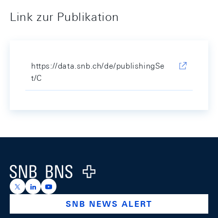
Link zur Publikation
https://data.snb.ch/de/publishingSe
t/C
Footer
Logo
https://x.com/snb_bns
https://ch.linkedin.com/company/swiss-national-ba
https://www.youtube.com/@swissnationalbank
SNB NEWS ALERT