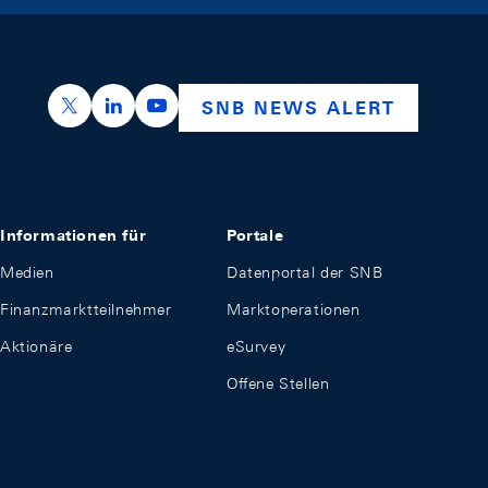
https://x.com/snb_bns
https://ch.linkedin.com/company/swiss-nation
https://www.youtube.com/@swissnation
SNB NEWS ALERT
Informationen für
Portale
Medien
Datenportal der SNB
Finanzmarktteilnehmer
Marktoperationen
Aktionäre
eSurvey
Offene Stellen