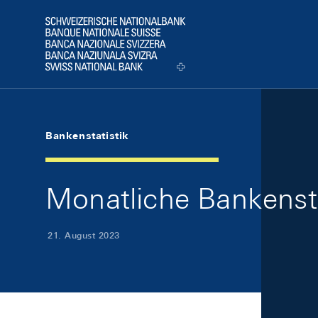
Skip Links Navigation
Header
Logo
Bankenstatistik
Monatliche Bankensta
21. August 2023