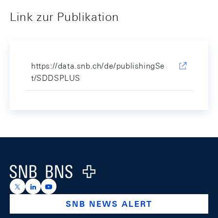
Link zur Publikation
https://data.snb.ch/de/publishingSe
t/SDDSPLUS
Footer
Logo
https://x.com/snb_bns
https://ch.linkedin.com/company/swiss-national-ba
https://www.youtube.com/@swissnationalbank
SNB NEWS ALERT